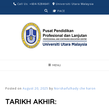
Skip
Call Us: +604-9284641
Universiti Utara Malaysia
to
PACE
content
MENU
Posted on
August 20, 2025
by
Norshaifulhady che haron
TARIKH AKHIR: