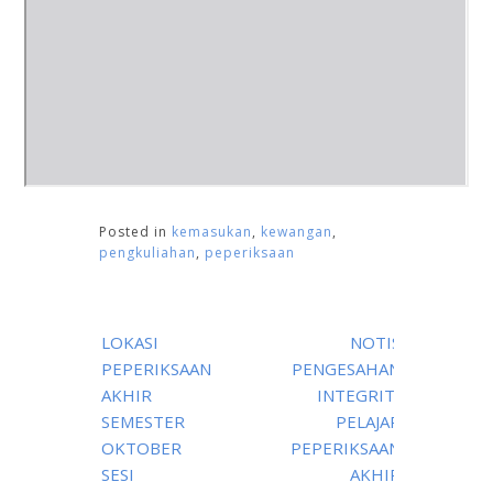
Posted in
kemasukan
,
kewangan
,
pengkuliahan
,
peperiksaan
Post
LOKASI
NOTIS
navigation
PEPERIKSAAN
PENGESAHAN
AKHIR
INTEGRITI
SEMESTER
PELAJAR
OKTOBER
PEPERIKSAAN
SESI
AKHIR