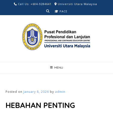
Skip
Call Us: +604-9284641
Universiti Utara Malaysia
to
PACE
content
MENU
Posted on
January 8, 2026
by
admin
HEBAHAN PENTING